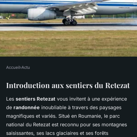
Accueil
›
Actu
ACTU
Introduction aux sentiers du Retezat
Partez à l'aventure dans le
Retezat : les meilleurs sentiers
Les
sentiers Retezat
vous invitent à une expérience
montagnards à ne pas
de
randonnée
inoubliable à travers des paysages
manquer en Roumanie !
magnifiques et variés. Situé en Roumanie, le parc
national du Retezat est reconnu pour ses montagnes
Iris
•
4 décembre 2024
•
7 min de lecture
saisissantes, ses lacs glaciaires et ses forêts