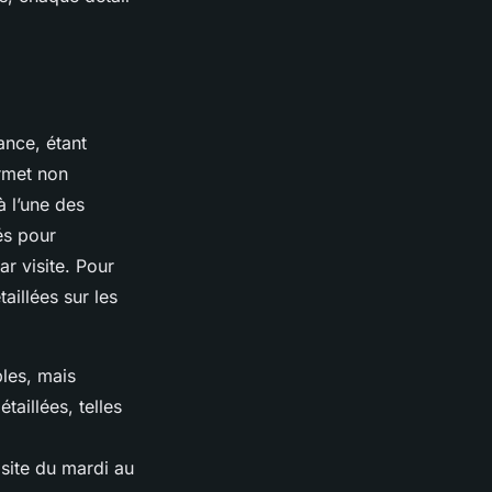
vance, étant
ermet non
à l’une des
sés pour
r visite. Pour
aillées sur les
les, mais
aillées, telles
isite du mardi au