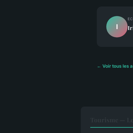
EC
I
Ir
← Voir tous les 
Tourisme — Le