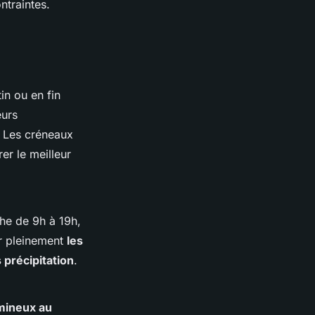
ntraintes.
in ou en fin
eurs
. Les créneaux
er le meilleur
he de 9h à 19h,
er pleinement
les
précipitation
.
mineux au