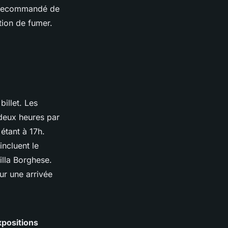
st recommandé de
ction de fumer.
billet. Les
 deux heures par
 étant à 17h.
incluent le
illa Borghese.
r une arrivée
xpositions