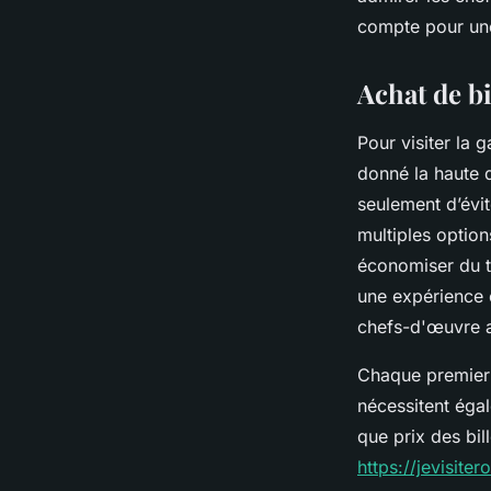
Iris
•
22 décembre 2024
•
3 min de lecture
compte pour une 
Achat de bi
Pour visiter la g
donné la haute d
seulement d’évit
multiples option
économiser du t
une expérience e
chefs-d'œuvre ab
Chaque premier 
nécessitent égal
que prix des bil
https://jevisite