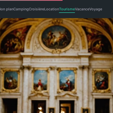
Bon plan
Camping
Croisière
Location
Tourisme
Vacance
Voyage