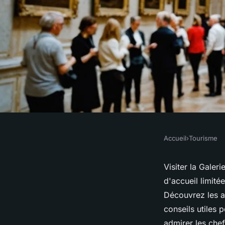
Accueil
›
Tourisme
TOURISME
Billet pour la galeri
Visiter la Galer
d'accueil limitée
astuces pour votre v
Découvrez les as
conseils utiles 
admirer les che