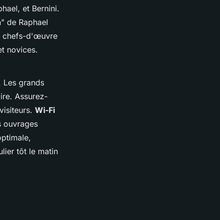
ael, et Bernini.
n" de Raphael
es chefs-d'œuvre
et novices.
. Les grands
aire. Assurez-
visiteurs.
Wi-Fi
es ouvrages
optimale,
ulier tôt le matin